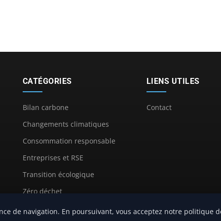
CATÉGORIES
LIENS UTILES
Bilan carbone
Contact
Changements climatiques
Consommation responsable
Entreprises et RSE
Transition écologique
Zéro déchet
Énergies renouvelables
nce de navigation. En poursuivant, vous acceptez notre politique de