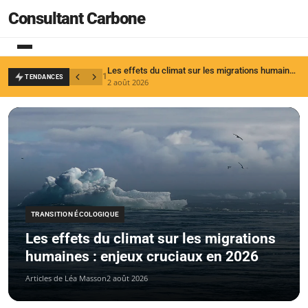
Consultant Carbone
Les effets du climat sur les migrations humaines : enjeux cruciaux en 2026
1
2
TENDANCES
2 août 2026
1
TRANSITION ÉCOLOGIQUE
Les effets du climat sur les migrations
humaines : enjeux cruciaux en 2026
Articles de Léa Masson
2 août 2026